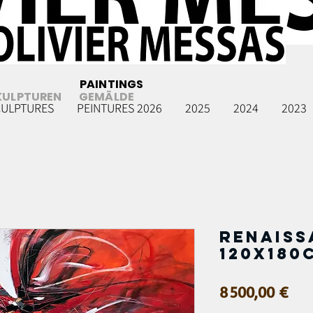
PAINTINGS
KULPTUREN
GEMÄLDE
CULPTURES
PEINTURES 2026
2025
2024
2023
Renaissa
120x180
Prix
8 500,00 €