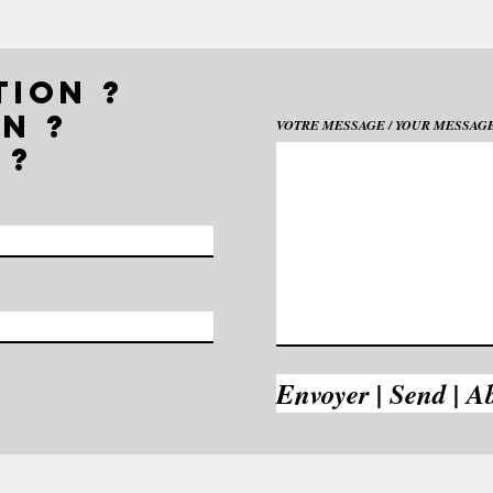
TION ?
N ?
VOTRE MESSAGE / YOUR MESSAGE 
 ?
Envoyer | Send | A