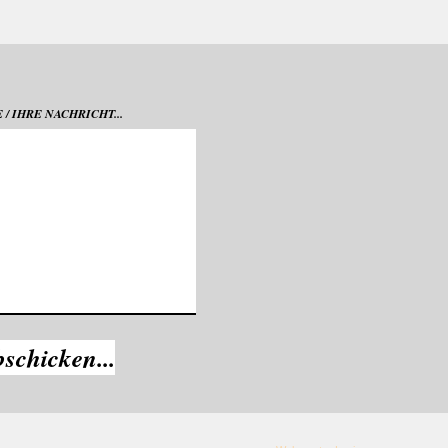
/ IHRE NACHRICHT...
bschicken...