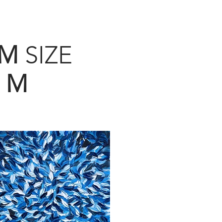
UM
SIZE
|
M