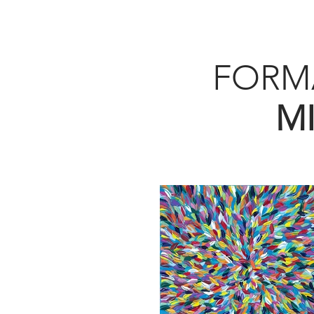
FORM
M