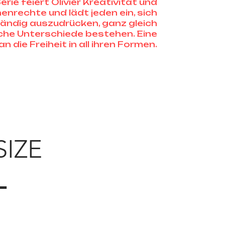
erie feiert Olivier Kreativität und
nrechte und lädt jeden ein, sich
tändig auszudrücken, ganz gleich
che Unterschiede bestehen. Eine
die Freiheit in all ihren Formen.
SIZE
L