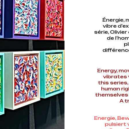
Énergie, 
vibre d’e
série, Olivie
de l’ho
p
différenc
Energy, mo
vibrates
this series
human rig
themselves f
A t
Energie, Be
pulsiert