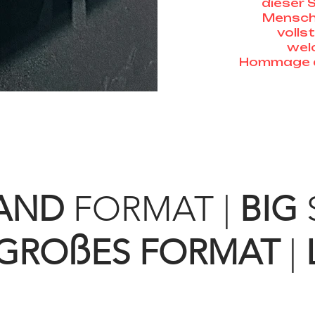
dieser S
Mensche
volls
wel
Hommage an 
AND
FORMAT
|
BIG
ß
GRO
ES FORMAT
|