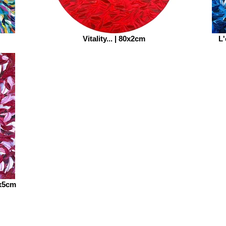
Vitality... | 80x2cm
L'
0x5cm