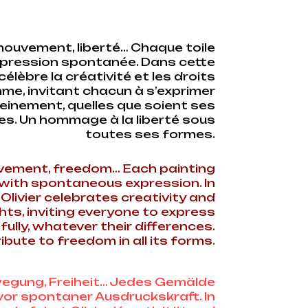
mouvement, liberté… Chaque toile
xpression spontanée. Dans cette
r célèbre la créativité et les droits
mme, invitant chacun à s’exprimer
leinement, quelles que soient ses
es. Un hommage à la liberté sous
toutes ses formes.
vement, freedom… Each painting
 with spontaneous expression. In
, Olivier celebrates creativity and
hts, inviting everyone to express
ully, whatever their differences.
ribute to freedom in all its forms.
wegung, Freiheit… Jedes Gemälde
 vor spontaner Ausdruckskraft. In