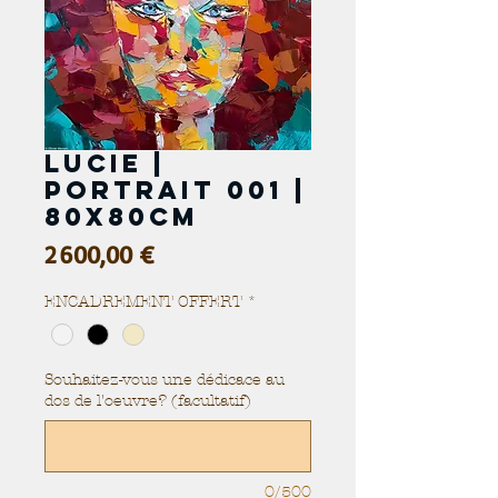
Lucie |
Portrait 001 |
80x80cm
Prix
2 600,00 €
ENCADREMENT OFFERT
*
Souhaitez-vous une dédicace au
dos de l'oeuvre? (facultatif)
0/500