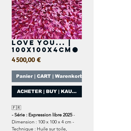
LOVE YOU... |
100x100x4cm🟠
Prix
4 500,00 €
Panier | CART | Warenkorb
ACHETER | BUY | KAUFEN
🇫🇷
- Série : Expression libre 2025
-
Dimension : 100 x 100 x 4 cm -
Technique : Huile sur toile,