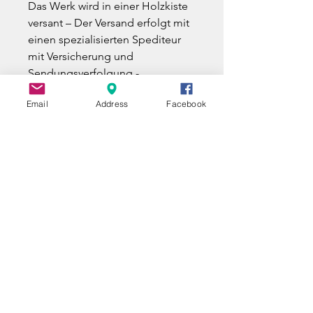
Das Werk wird in einer Holzkiste
versant – Der Versand erfolgt mit
einen spezialisierten Spediteur
mit Versicherung und
Sendungsverfolgung -
(KUNSTWERK VERFÜGBAR AB
Email
Address
Facebook
01.12.2026)
UNE QUESTION ?
A QUESTION ?
EIN FRAGE ?
Nom | Name