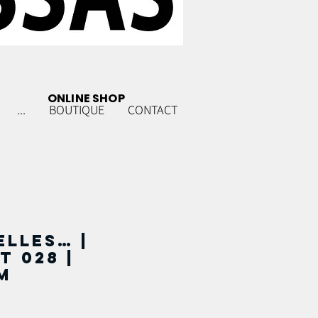
ONLINE SHOP
...
BOUTIQUE
CONTACT
elles… |
t 028 |
m
x