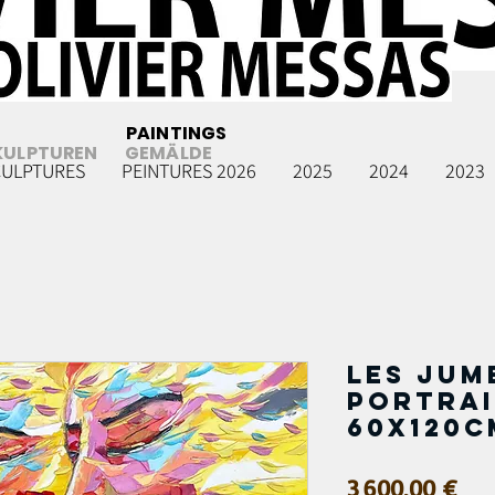
PAINTINGS
KULPTUREN
GEMÄLDE
CULPTURES
PEINTURES 2026
2025
2024
2023
Les Jum
Portrai
60x120c
Pri
3 600,00 €