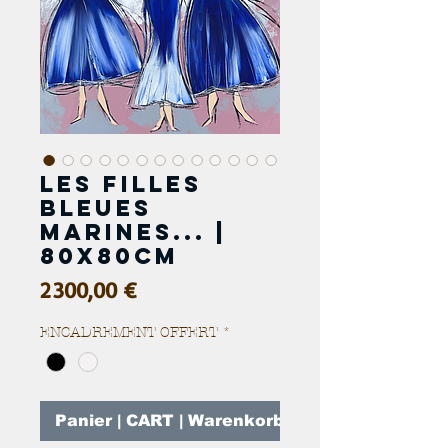
Les filles
bleues
marines... |
80x80cm
Prix
2 300,00 €
ENCADREMENT OFFERT
*
Panier | CART | Warenkorb