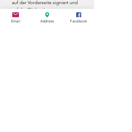
auf der Vorderseite signiert und
auf der Rückseite
gegengezeichnet
Email
Address
Facebook
•Geliefert mit Echtheitszertifikat
•Versand in einer maßgefertigten
Holzkiste
•Sicherer Transport durch einen
spezialisierten Kunstspediteur,
inklusive Versicherung und
Sendungsverfolgung
UNE QUESTION ?
A QUESTION ?