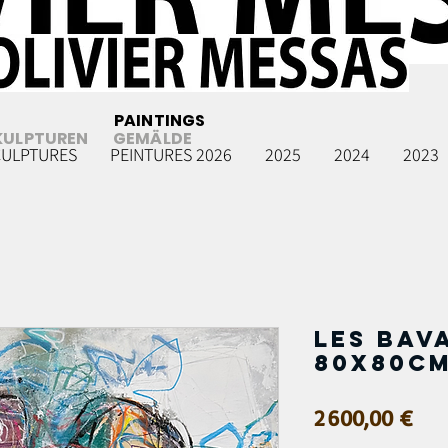
PAINTINGS
KULPTUREN
GEMÄLDE
CULPTURES
PEINTURES 2026
2025
2024
2023
Les bava
80x80c
Prix
2 600,00 €