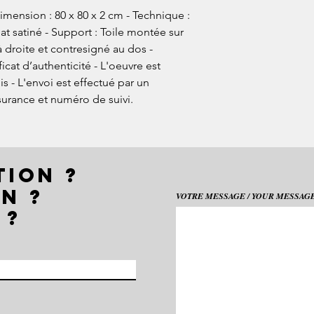
imension : 80 x 80 x 2 cm - Technique :
 mat satiné - Support : Toile montée sur
à droite et contresigné au dos -
ficat d’authenticité - L'oeuvre est
 - L'envoi est effectué par un
surance et numéro de suivi.
TION ?
N ?
VOTRE MESSAGE / YOUR MESSAGE 
 ?