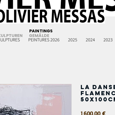
PAINTINGS
KULPTUREN
GEMÄLDE
CULPTURES
PEINTURES 2026
2025
2024
2023
La dans
Flamenco
50x100c
Prix
1 600,00 €