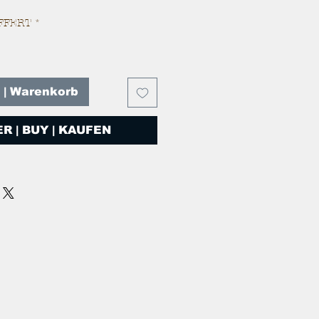
FFERT
*
T | Warenkorb
R | BUY | KAUFEN