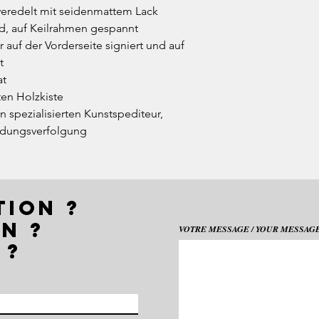
 veredelt mit seidenmattem Lack
d, auf Keilrahmen gespannt
 auf der Vorderseite signiert und auf
t
at
ten Holzkiste
n spezialisierten Kunstspediteur,
endungsverfolgung
TION ?
N ?
VOTRE MESSAGE / YOUR MESSAGE 
 ?