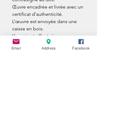
Œuvre encadrée et livrée avec un
certificat d’authenticité.
L’œuvre est envoyée dans une
caisse en bois.
L’envoi est effectué par un
transporteur spécialisé, avec
Email
Address
Facebook
assurance et numéro de suivi.
UNE QUESTION ?
A QUESTION ?
EIN FRAGE ?
Nom | Name