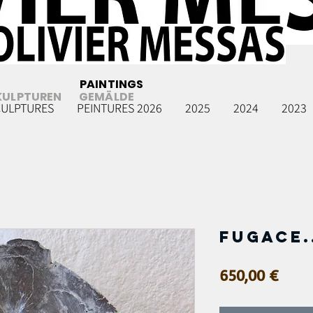
PAINTINGS
KULPTUREN
GEMÄLDE
CULPTURES
PEINTURES 2026
2025
2024
2023
Fugace.
Prix
650,00 €