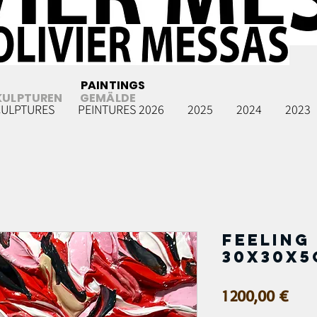
PAINTINGS
KULPTUREN
GEMÄLDE
CULPTURES
PEINTURES 2026
2025
2024
2023
FEELING 
30x30x5
Prix
1 200,00 €