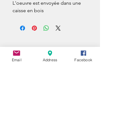
L'oeuvre est envoyée dans une
caisse en bois
Email
Address
Facebook
UNE QUESTION ?
A QUESTION ?
EIN FRAGE ?
Nom | Name
E-mail