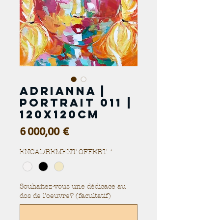
ADRIANNA |
Portrait 011 |
120x120cm
Prix
6 000,00 €
ENCADREMENT OFFERT
*
Souhaitez-vous une dédicace au
dos de l'oeuvre? (facultatif)