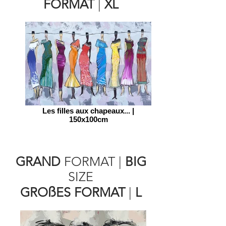
FORMAT
|
XL
Les filles aux chapeaux... |
150x100cm
GRAND
FORMAT
|
BIG
SIZE
ß
GRO
ES FORMAT
|
L