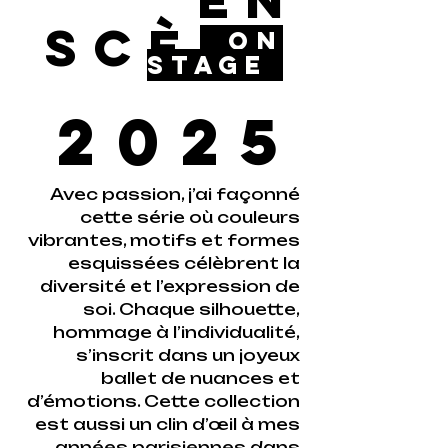
EN
SCÈNE
ON
STAGE
2025
Avec passion, j’ai façonné
cette série où couleurs
vibrantes, motifs et formes
esquissées célèbrent la
diversité et l’expression de
soi. Chaque silhouette,
hommage à l’individualité,
s’inscrit dans un joyeux
ballet de nuances et
d’émotions. Cette collection
est aussi un clin d’œil à mes
années parisiennes dans