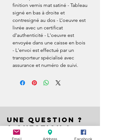
finition vernis mat satiné - Tableau
signé en bas à droite et
contresigné au dos - L’oeuvre est
livrée avec un certificat
d’authenticité - L'oeuvre est
envoyée dans une caisse en bois
- L'envoi est effectué par un
transporteur spécialisé avec
assurance et numéro de suivi.
UNE QUESTION ?
A QUESTION ?
EIN FRAGE ?
Email
Address
Facebook