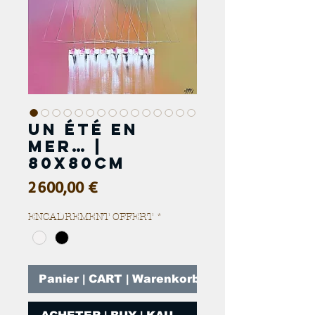
Un été en
mer… |
80x80cm
Prix
2 600,00 €
ENCADREMENT OFFERT
*
Panier | CART | Warenkorb