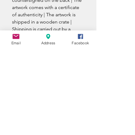
countersigned on the back | The
artwork comes with a certificate
of authenticity | The artwork is
shipped in a wooden crate |
Shipping is carried out by a
specialized carrier with insurance
Email
Address
Facebook
and tracking number.
UNE QUESTION ?
A QUESTION ?
EIN FRAGE ?
Nom | Name