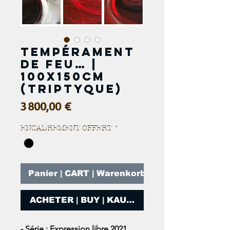
Tempérament
de feu… |
100x150cm
(Triptyque)
Prix
3 800,00 €
ENCADREMENT OFFERT
*
Panier | CART | Warenkorb
ACHETER | BUY | KAUFEN
- Série : Expression libre 2021