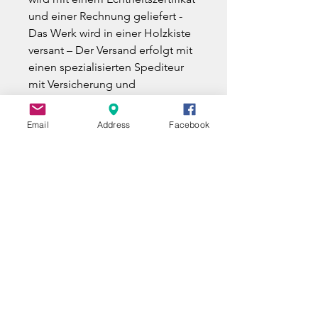
und einer Rechnung geliefert -
Das Werk wird in einer Holzkiste
versant – Der Versand erfolgt mit
einen spezialisierten Spediteur
mit Versicherung und
Sendungsverfolgung -
(KUNSTWERK VERFÜGBAR AB
Email
Address
Facebook
01.12.2024)
UNE QUESTION ?
A QUESTION ?
EIN FRAGE ?