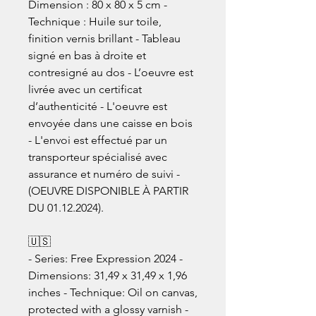
Dimension : 80 x 80 x 5 cm -
Technique : Huile sur toile,
finition vernis brillant - Tableau
signé en bas à droite et
contresigné au dos - L’oeuvre est
livrée avec un certificat
d’authenticité - L'oeuvre est
envoyée dans une caisse en bois
- L'envoi est effectué par un
transporteur spécialisé avec
assurance et numéro de suivi -
(OEUVRE DISPONIBLE À PARTIR
DU 01.12.2024).
🇺🇸
- Series: Free Expression 2024 -
Dimensions: 31,49 x 31,49 x 1,96
inches - Technique: Oil on canvas,
protected with a glossy varnish -