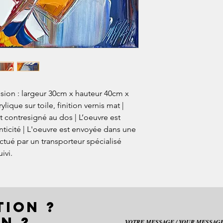
sion : largeur 30cm x hauteur 40cm x
lique sur toile, finition vernis mat |
t contresigné au dos | L’oeuvre est
enticité | L'oeuvre est envoyée dans une
ectué par un transporteur spécialisé
ivi.
TION ?
N ?
VOTRE MESSAGE / YOUR MESSAGE 