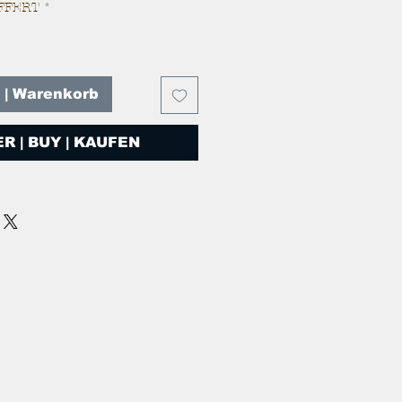
FFERT
*
T | Warenkorb
R | BUY | KAUFEN