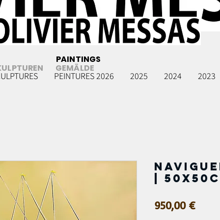
PAINTINGS
KULPTUREN
GEMÄLDE
CULPTURES
PEINTURES 2026
2025
2024
2023
Navigue
| 50x50
Prix
950,00 €