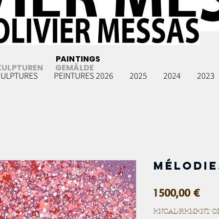
PAINTINGS
KULPTUREN
GEMÄLDE
CULPTURES
PEINTURES 2026
2025
2024
2023
Mélodie.
Prix
1 500,00 €
ENCADREMENT O