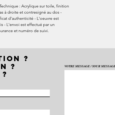
Technique : Acrylique sur toile, finition
as à droite et contresigné au dos -
ficat d’authenticité - L'oeuvre est
 - L'envoi est effectué par un
surance et numéro de suivi.
TION ?
N ?
VOTRE MESSAGE / YOUR MESSAGE 
 ?