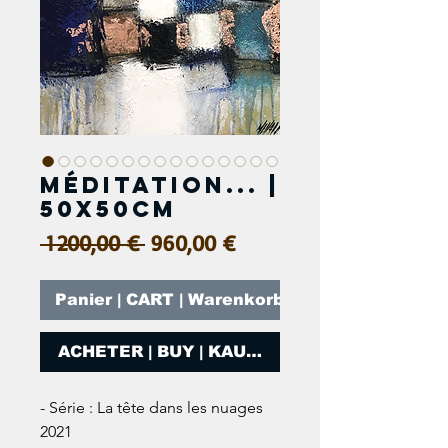
Méditation... |
50x50cm
Prix
Prix
 1 200,00 € 
960,00 €
original
promotionnel
Panier | CART | Warenkorb
ACHETER | BUY | KAUFEN
- Série : La tête dans les nuages 
2021
