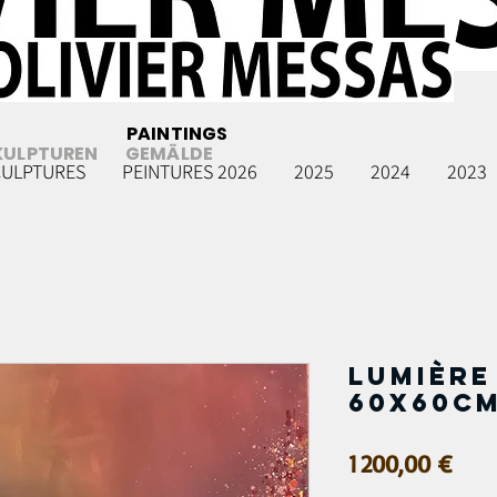
PAINTINGS
KULPTUREN
GEMÄLDE
CULPTURES
PEINTURES 2026
2025
2024
2023
Lumière 
60x60c
Prix
1 200,00 €