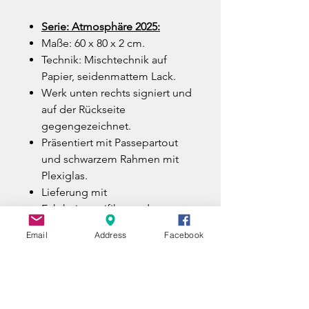
Serie: Atmosphäre 2025:
Maße: 60 x 80 x 2 cm.
Technik: Mischtechnik auf
Papier, seidenmattem Lack.
Werk unten rechts signiert und
auf der Rückseite
gegengezeichnet.
Präsentiert mit Passepartout
und schwarzem Rahmen mit
Plexiglas.
Lieferung mit
Echtheitszertifikat und
Rechnung.
Email
Address
Facebook
Versand in einer Holzkiste mit
spezialisiertem Kurierdienst
(versichert und mit
Sendungsverfolgung).