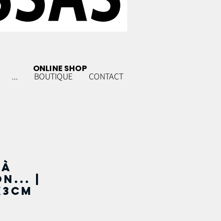
ONLINE SHOP
...
BOUTIQUE
CONTACT
 à
n... |
x3cm
x