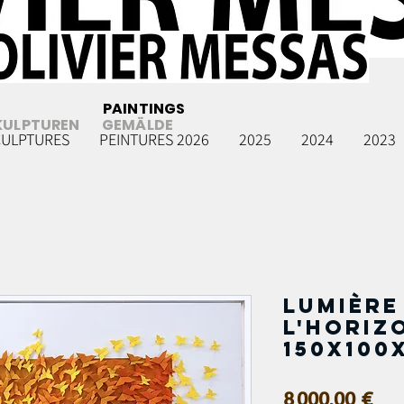
PAINTINGS
KULPTUREN
GEMÄLDE
CULPTURES
PEINTURES 2026
2025
2024
2023
Lumière
l'horizo
150x100
Pri
8 000,00 €