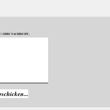
/ IHRE NACHRICHT...
bschicken...