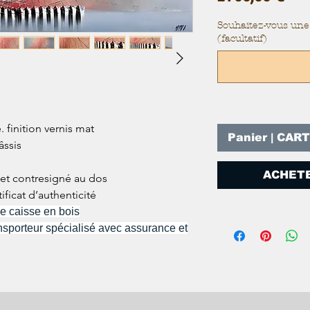
Souhaitez-vous une 
(facultatif)
. finition vernis mat
Panier | CAR
âssis
ACHETE
 et contresigné au dos
tificat d’authenticité
e caisse en bois
ransporteur spécialisé avec assurance et