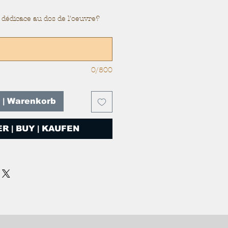
dédicace au dos de l'oeuvre?
0/500
T | Warenkorb
R | BUY | KAUFEN