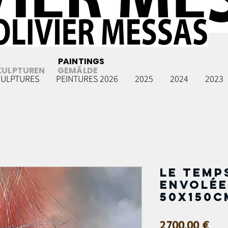
PAINTINGS
KULPTUREN
GEMÄLDE
CULPTURES
PEINTURES 2026
2025
2024
2023
Le temp
envolée..
50x150c
Prix
2 700,00 €