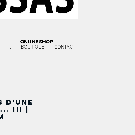
ONLINE SHOP
...
BOUTIQUE
CONTACT
s d'une
. III |
m