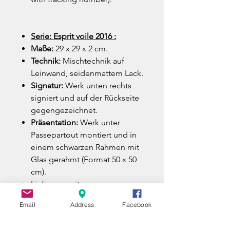
Serie: Esprit voile 2016 :
Maße:
29 x 29 x 2 cm.
Technik:
Mischtechnik auf
Leinwand, seidenmattem Lack.
Signatur:
Werk unten rechts
signiert und auf der Rückseite
gegengezeichnet.
Präsentation:
Werk unter
Passepartout montiert und in
einem schwarzen Rahmen mit
Glas gerahmt (Format 50 x 50
cm).
Lieferung mit
Echtheitszertifikat und
Email
Address
Facebook
Rechnung.
Versand in einer Holzkiste mit