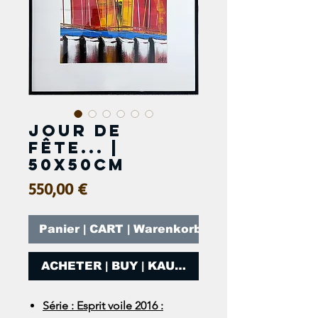
Jour de
fête... |
50x50cm
Prix
550,00 €
Panier | CART | Warenkorb
ACHETER | BUY | KAUFEN
Série : Esprit voile 2016 :