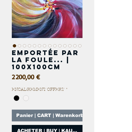
Emportée par
la foule... |
100x100cm
Prix
2 200,00 €
ENCADREMENT OFFERT
*
Panier | CART | Warenkorb
ACHETER | BUY | KAUFEN