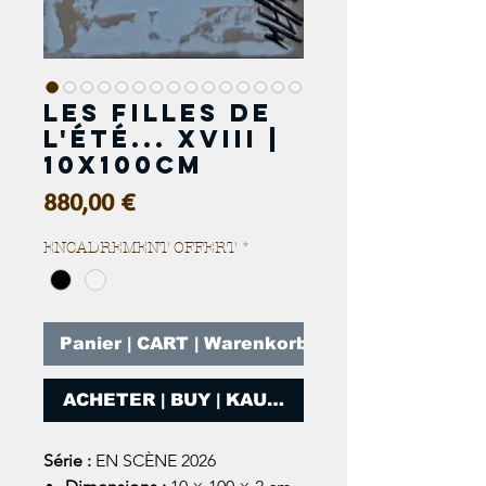
Les filles de
l'été... XVIII |
10x100cm
Prix
880,00 €
ENCADREMENT OFFERT
*
Panier | CART | Warenkorb
ACHETER | BUY | KAUFEN
Série :
EN SCÈNE 2026