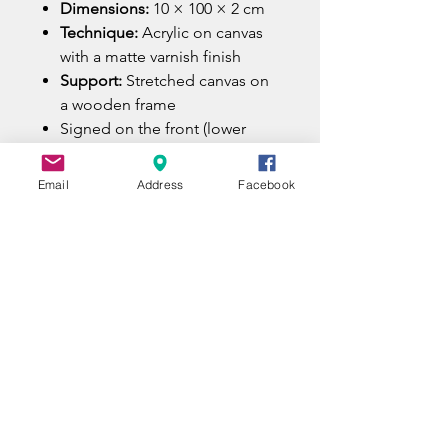
Dimensions:
10 × 100 × 2 cm
Technique:
Acrylic on canvas
with a matte varnish finish
Support:
Stretched canvas on
a wooden frame
Signed on the front (lower
right) and countersigned on
the back
Email
Address
Facebook
Delivered with a Certificate of
Authenticity
Carefully packed and shipped
in a custom-made wooden
crate
Worldwide shipping by a
specialized fine art carrier, fully
insured and provided with a
tracking number