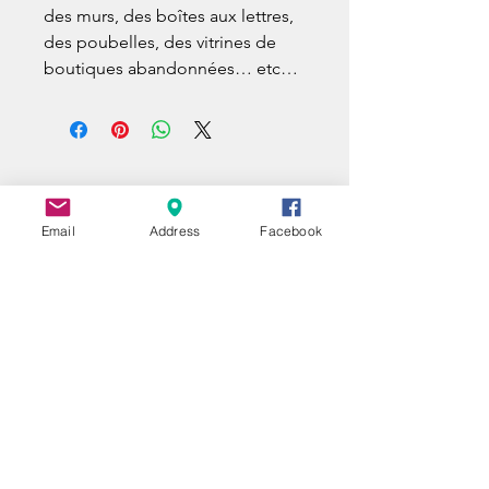
des murs, des boîtes aux lettres,
des poubelles, des vitrines de
boutiques abandonnées… etc…
Email
Address
Facebook
UNE QUESTION ?
A QUESTION ?
EIN FRAGE ?
Nom | Name
E-mail