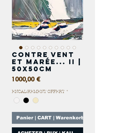
Contre vent
et marée... II |
50x50cm
Prix
1 000,00 €
ENCADREMENT OFFERT
*
Panier | CART | Warenkorb