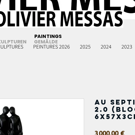
PAINTINGS
KULPTUREN
GEMÄLDE
CULPTURES
PEINTURES 2026
2025
2024
2023
Au septi
2.0 (blo
6x57x3c
Prix
3 000,00 €