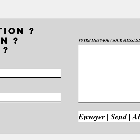
TION ?
N ?
VOTRE MESSAGE / YOUR MESSAGE 
 ?
Envoyer | Send | A