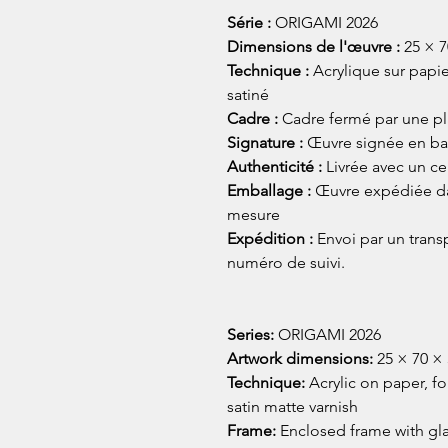
Série :
ORIGAMI 2026
Dimensions de l'œuvre :
25 × 7
Technique :
Acrylique sur papier
satiné
Cadre :
Cadre fermé par une pl
Signature :
Œuvre signée en bas
Authenticité :
Livrée avec un cer
Emballage :
Œuvre expédiée dan
mesure
Expédition :
Envoi par un trans
numéro de suivi.
Series:
ORIGAMI 2026
Artwork dimensions:
25 × 70 × 
Technique:
Acrylic on paper, f
satin matte varnish
Frame:
Enclosed frame with gla