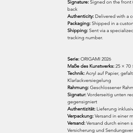
Signature:
Signed on the front 
back
Authenticity:
Delivered with a ce
Packaging:
Shipped in a cust
Shipping:
Sent via a specialized
tracking number.
Serie:
ORIGAMI 2026
Maße des Kunstwerks:
25 × 70 
Technik:
Acryl auf Papier, gefal
Klarlackversiegelung
Rahmung:
Geschlossener Rahm
Signatur:
Vorderseitig unten rec
gegensigniert
Authentizität:
Lieferung inklusiv
Verpackung:
Versand in einer m
Versand:
Versand durch einen sp
Versicherung und Sendungsver