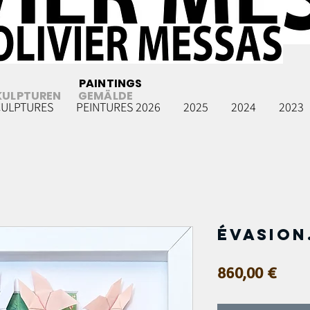
PAINTINGS
KULPTUREN
GEMÄLDE
CULPTURES
PEINTURES 2026
2025
2024
2023
Évasion.
Prix
860,00 €