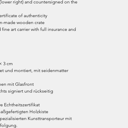
(lower right) and countersigned on the
rtificate of authenticity
om-made wooden crate
 fine art carrier with full insurance and
× 3 cm
tet und montiert, mit seidenmatter
en mit Glasfront
hts signiert und rückseitig
e Echtheitszertifikat
aßgefertigten Holzkiste
ezialisierten Kunsttransporteur mit
folgung.