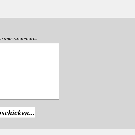
/ IHRE NACHRICHT...
bschicken...