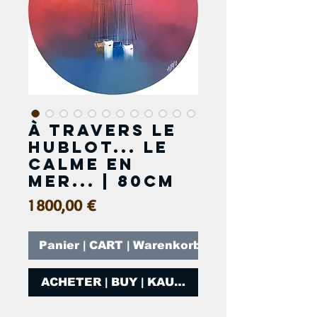
À travers le
hublot... Le
calme en
mer... | 80cm
Prix
1 800,00 €
Panier | CART | Warenkorb
ACHETER | BUY | KAUFEN