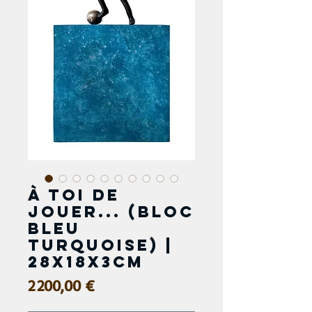
À toi de
jouer... (bloc
bleu
turquoise) |
28x18x3cm
Prix
2 200,00 €