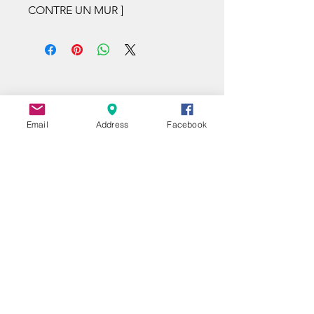
CONTRE UN MUR ]
Email
Address
Facebook
UNE QUESTION ?
A QUESTION ?
EIN FRAGE ?
Nom | Name
E-mail
VOTRE MESSAGE / YOUR