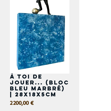
À toi de
jouer... (bloc
bleu marbré)
| 28x18x5cm
Prix
2 200,00 €